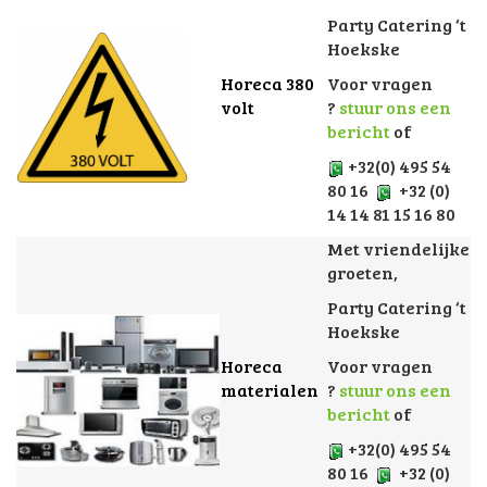
Party Catering ‘t
Hoekske
Horeca 380
Voor vragen
volt
?
stuur ons een
bericht
of
+32(0) 495 54
80 16
+32 (0)
14 14 81 15 16 80
Met vriendelijke
groeten,
Party Catering ‘t
Hoekske
Horeca
Voor vragen
materialen
?
stuur ons een
bericht
of
+32(0) 495 54
80 16
+32 (0)