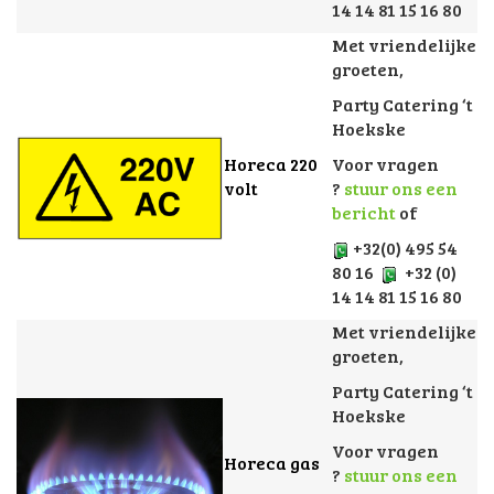
14 14 81 15 16 80
Met vriendelijke
groeten,
Party Catering ‘t
Hoekske
Horeca 220
Voor vragen
volt
?
stuur ons een
bericht
of
+32(0) 495 54
80 16
+32 (0)
14 14 81 15 16 80
Met vriendelijke
groeten,
Party Catering ‘t
Hoekske
Voor vragen
Horeca gas
?
stuur ons een