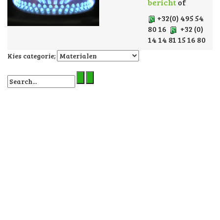
bericht
of
+32(0) 495 54
80 16
+32 (0)
14 14 81 15 16 80
Kies categorie;