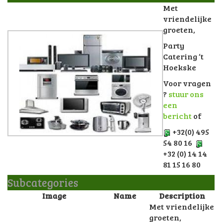
Met
vriendelijke
groeten,
Party
Catering ‘t
Hoekske
Voor vragen
?
stuur ons
een
bericht
of
+32(0) 495
54 80 16
+32 (0) 14 14
81 15 16 80
Subcategories
Image
Name
Description
Met vriendelijke
groeten,